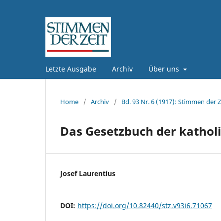
Letzte Ausgabe
Archiv
Über uns
Home
/
Archiv
/
Bd. 93 Nr. 6 (1917): Stimmen der Z
Das Gesetzbuch der kathol
Josef Laurentius
DOI:
https://doi.org/10.82440/stz.v93i6.71067