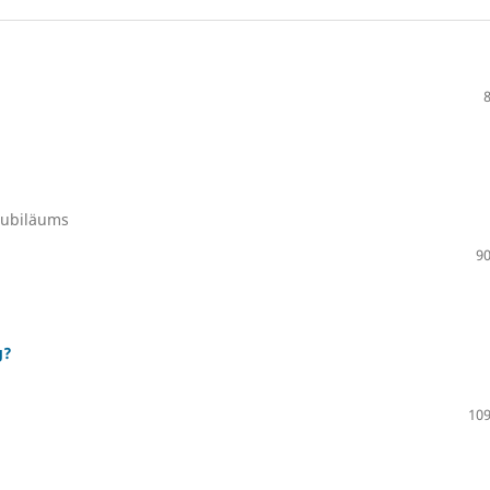
jubiläums
90
g?
109