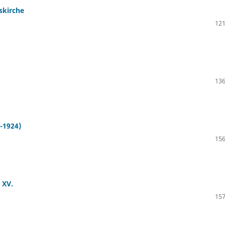
tskirche
121
136
-1924)
156
 XV.
157