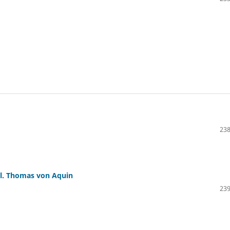
238
hl. Thomas von Aquin
239