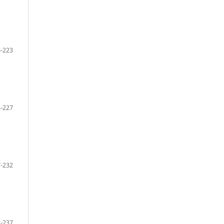
-223
-227
-232
-237