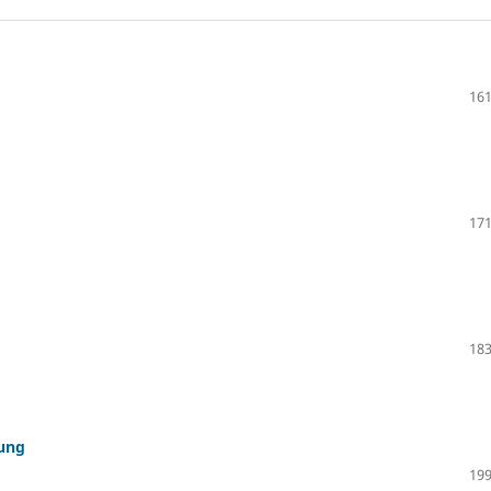
161
171
183
bung
199