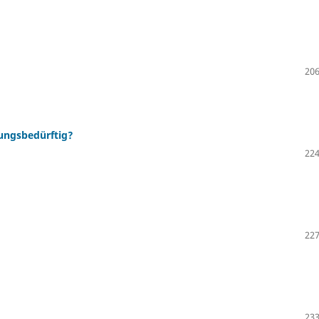
206
rungsbedürftig?
224
227
233