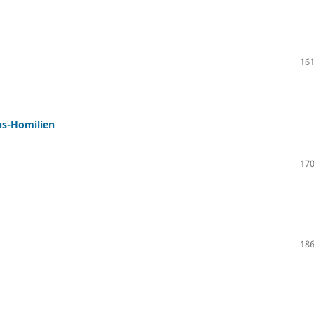
161
us-Homilien
170
186