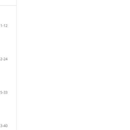
1-12
12-24
25-33
33-40