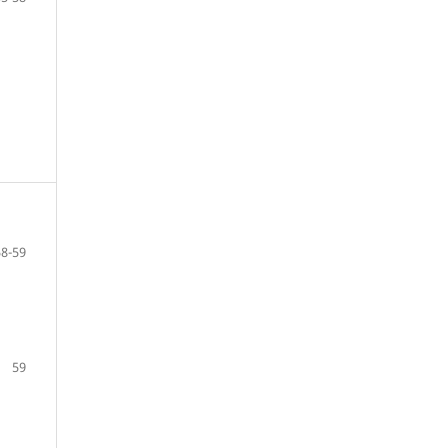
58-59
59