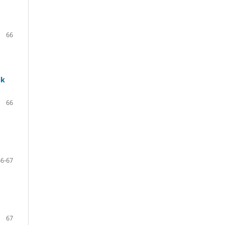
66
ik
66
66-67
67