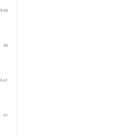
59-60
60
60-61
61