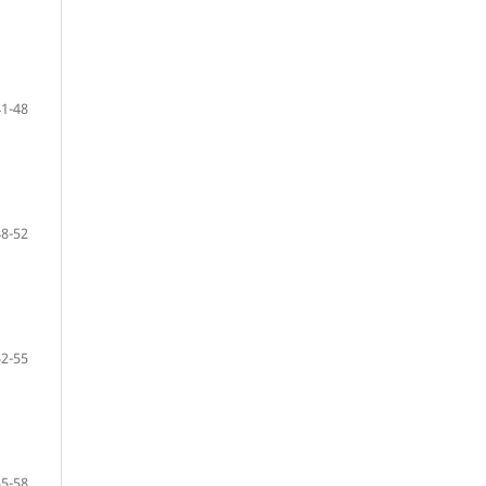
41-48
48-52
52-55
55-58