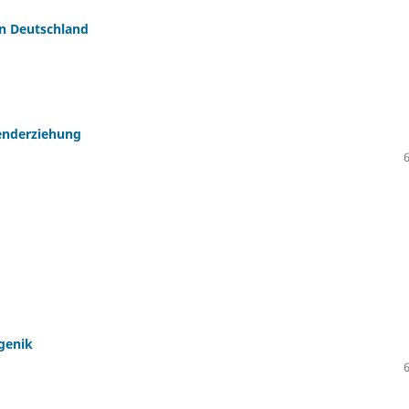
in Deutschland
enderziehung
genik