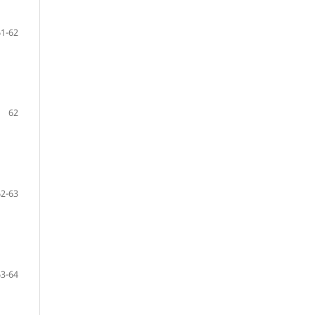
61-62
62
62-63
63-64