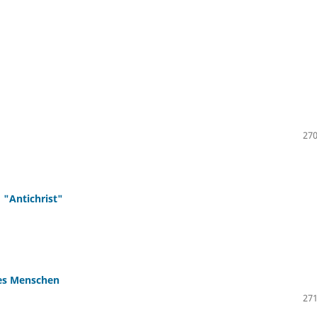
270
 "Antichrist"
des Menschen
271