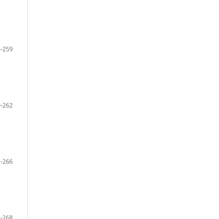
-259
-262
-266
-268