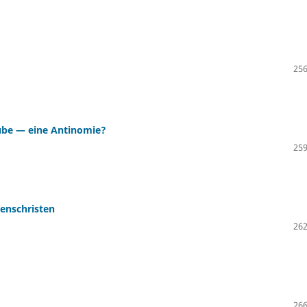
256
ube — eine Antinomie?
259
enschristen
262
266