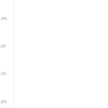
270
-271
271
-272