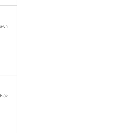
a-0n
h-0k