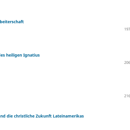
rbeiterschaft
197
s heiligen Ignatius
206
216
d die christliche Zukunft Lateinamerikas