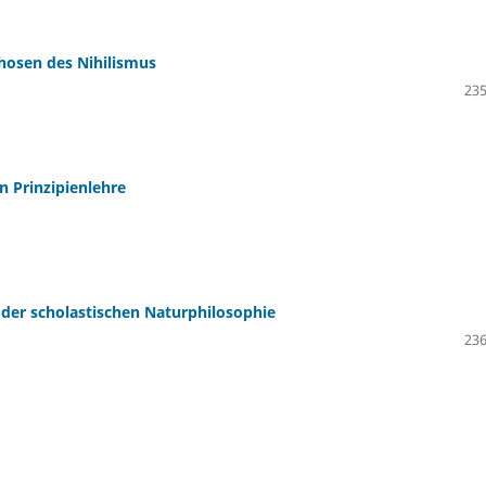
osen des Nihilismus
235
n Prinzipienlehre
 der scholastischen Naturphilosophie
236