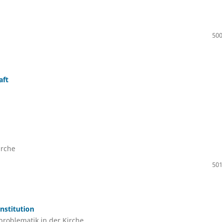
500
aft
irche
501
nstitution
problematik in der Kirche