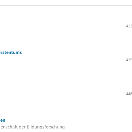
433
hristentums
435
446
hen
senschaft der Bildungsforschung