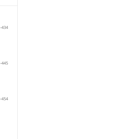
-434
-445
-454