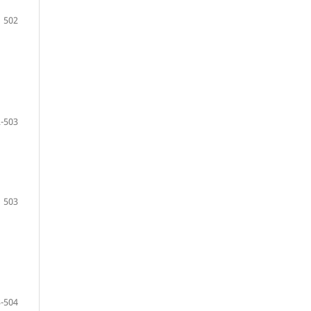
502
-503
503
-504