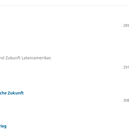
289
nd Zukunft Lateinamerikas
291
iche Zukunft
308
rieg