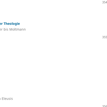
354
er Theologie
er bis Moltmann
355
n Eleusis
356