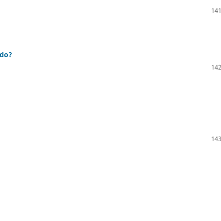
141
edo?
142
143