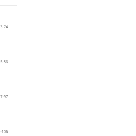
73-74
75-86
87-97
-106