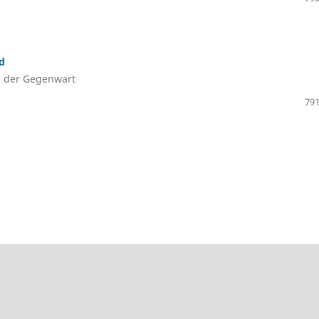
d
m der Gegenwart
791