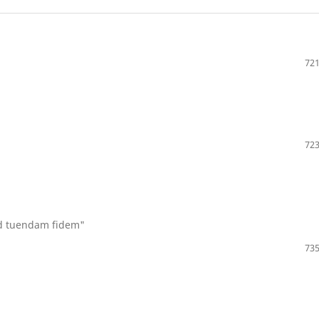
721
723
Ad tuendam fidem"
735