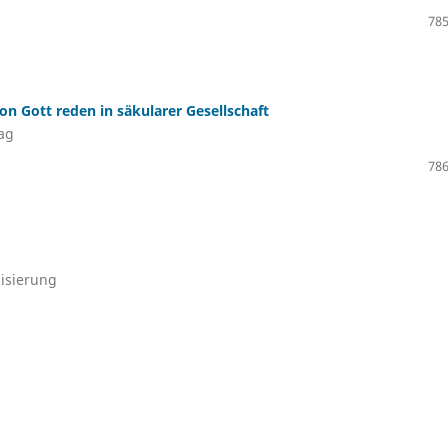
785
Von Gott reden in säkularer Gesellschaft
tag
786
nisierung