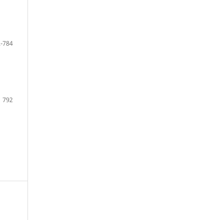
-784
792