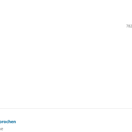
782
sprochen
he