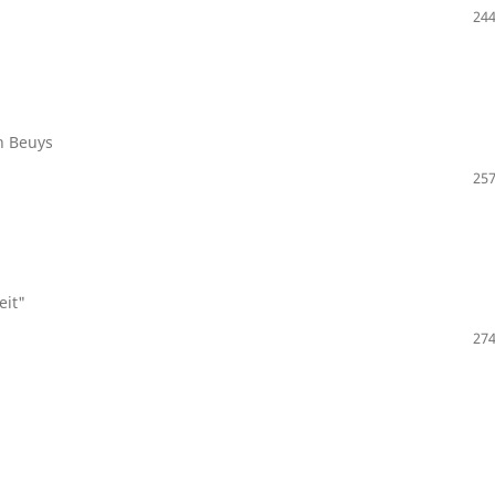
244
h Beuys
257
eit"
274