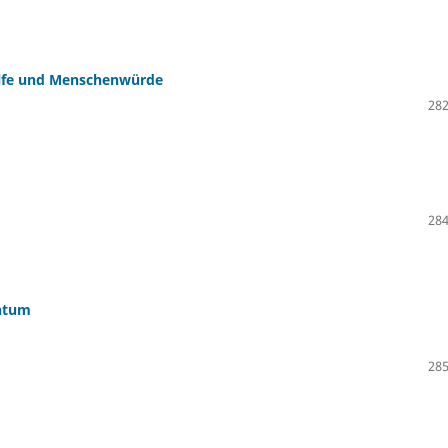
hilfe und Menschenwürde
282
284
ntum
285