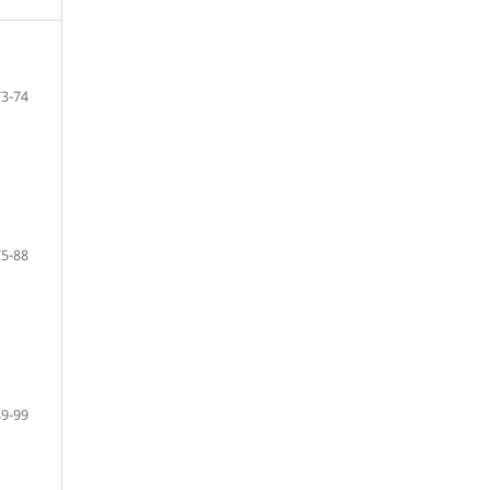
73-74
75-88
89-99